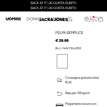
BACK AT IT | ACQUISTA SUBITO
BACK AT IT | ACQUISTA SUBITO
UOMINI
DONNE
BAMBINI
FELPA SEMPLICE
€ 29.99
BLU / NAVY BLAZER
Consegna gratuita oltre i
€ 40
Resi per 100 giorni
Pagamento sicuro con