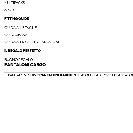
MULTIPACKS
SPORT
FITTING GUIDE
GUIDA ALLE TAGLIE
GUIDA JEANS
GUIDA AI MODELLI DI PANTALONI
IL REGALO PERFETTO
BUONO REGALO
PANTALONI CARGO
PANTALONI CHINO
PANTALONI CARGO
PANTALONI ELASTICIZZATI
PANTALON