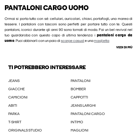
PANTALONI CARGO UOMO
Ormai si porta tutto con sé: cellulari, auricolari, chiavi, portafogli, una marea di
tessere. I pantaloni con tasconi sono perfetti per portare tutto con te. Questi
pantaloni, iconici durante gli anni 90 sono tornati di moda. Fai un bel revival nel
tuo guardaroba con questo capo di ultima tendenza: i
pantaloni cargo da
uomo
. Puoi abbinarli con un paio di
scarpe casual
e una
maglietta
VEDI DI PIÙ
TI POTREBBERO INTERESSARE
JEANS
PANTALONI
GIACCHE
BOMBER
CAMICIONI
CAPPOTTI
ABITI
JEANS LARGHI
PARKA
PANTALONI CARGO
T-SHIRT
INTIMO
ORIGINALS STUDIO
MAGLIONI