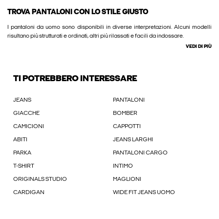
TROVA PANTALONI CON LO STILE GIUSTO
I pantaloni da uomo sono disponibili in diverse interpretazioni. Alcuni modelli
risultano più strutturati e ordinati, altri più rilassati e facili da indossare.
VEDI DI PIÙ
TI POTREBBERO INTERESSARE
JEANS
PANTALONI
GIACCHE
BOMBER
CAMICIONI
CAPPOTTI
ABITI
JEANS LARGHI
PARKA
PANTALONI CARGO
T-SHIRT
INTIMO
ORIGINALS STUDIO
MAGLIONI
CARDIGAN
WIDE FIT JEANS UOMO