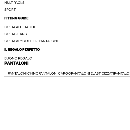
MULTIPACKS
SPORT
FITTING GUIDE
GUIDA ALLE TAGLIE
GUIDA JEANS
GUIDA AI MODELLI DI PANTALONI
IL REGALO PERFETTO
BUONO REGALO
PANTALONI
PANTALONI CHINO
PANTALONI CARGO
PANTALONI ELASTICIZZATI
PANTALON