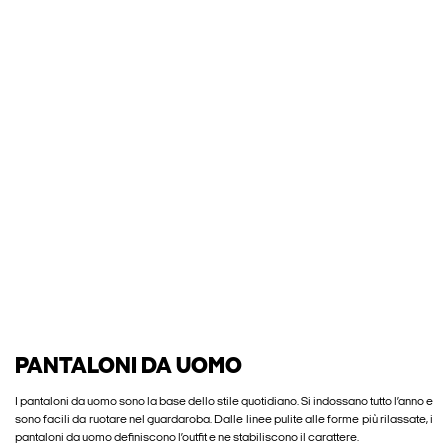
PANTALONI DA UOMO
I pantaloni da uomo sono la base dello stile quotidiano. Si indossano tutto l’anno e
sono facili da ruotare nel guardaroba. Dalle linee pulite alle forme più rilassate, i
pantaloni da uomo definiscono l’outfit e ne stabiliscono il carattere.