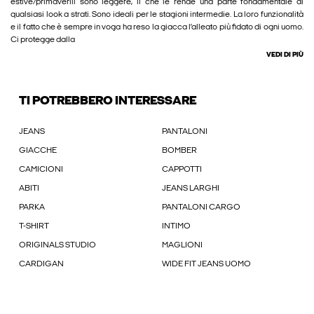
estive/primaverili sono leggere, il che le rende una parte fondamentale di
qualsiasi look a strati. Sono ideali per le stagioni intermedie. La loro funzionalità
e il fatto che è sempre in voga ha reso la giacca l’alleato più fidato di ogni uomo.
Ci protegge dalla
VEDI DI PIÙ
TI POTREBBERO INTERESSARE
JEANS
PANTALONI
GIACCHE
BOMBER
CAMICIONI
CAPPOTTI
ABITI
JEANS LARGHI
PARKA
PANTALONI CARGO
T-SHIRT
INTIMO
ORIGINALS STUDIO
MAGLIONI
CARDIGAN
WIDE FIT JEANS UOMO