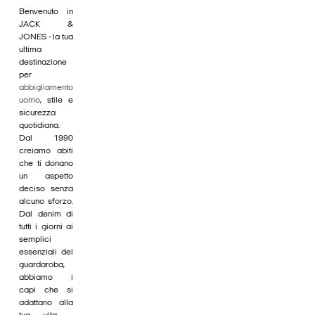
Benvenuto in
JACK &
JONES - la tua
ultima
destinazione
per
abbigliamento
uomo
, stile e
sicurezza
quotidiana.
Dal 1990
creiamo abiti
che ti donano
un aspetto
deciso senza
alcuno sforzo.
Dal denim di
tutti i giorni ai
semplici
essenziali del
guardaroba,
abbiamo i
capi che si
adattano alla