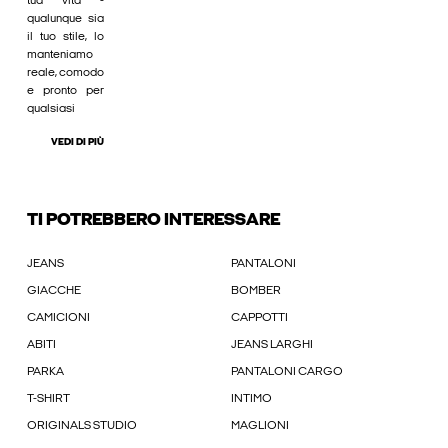
tua vita -
qualunque sia
il tuo stile, lo
manteniamo
reale, comodo
e pronto per
qualsiasi
VEDI DI PIÙ
TI POTREBBERO INTERESSARE
JEANS
PANTALONI
GIACCHE
BOMBER
CAMICIONI
CAPPOTTI
ABITI
JEANS LARGHI
PARKA
PANTALONI CARGO
T-SHIRT
INTIMO
ORIGINALS STUDIO
MAGLIONI