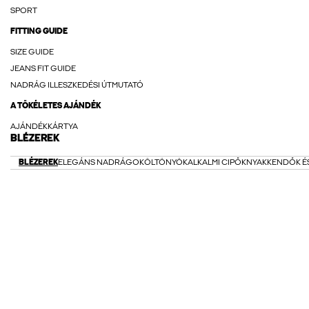
SPORT
FITTING GUIDE
SIZE GUIDE
JEANS FIT GUIDE
NADRÁG ILLESZKEDÉSI ÚTMUTATÓ
A TÖKÉLETES AJÁNDÉK
AJÁNDÉKKÁRTYA
BLÉZEREK
BLÉZEREK
ELEGÁNS NADRÁGOK
ÖLTÖNYÖK
ALKALMI CIPŐK
NYAKKENDŐK É