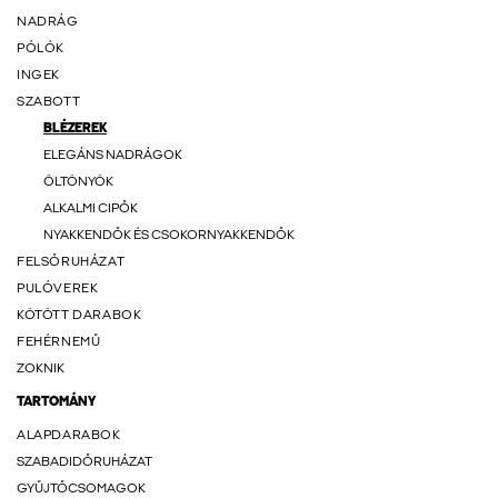
NADRÁG
PÓLÓK
INGEK
SZABOTT
BLÉZEREK
ELEGÁNS NADRÁGOK
ÖLTÖNYÖK
ALKALMI CIPŐK
NYAKKENDŐK ÉS CSOKORNYAKKENDŐK
FELSŐRUHÁZAT
PULÓVEREK
KÖTÖTT DARABOK
FEHÉRNEMŰ
ZOKNIK
TARTOMÁNY
ALAPDARABOK
SZABADIDŐRUHÁZAT
GYŰJTŐCSOMAGOK