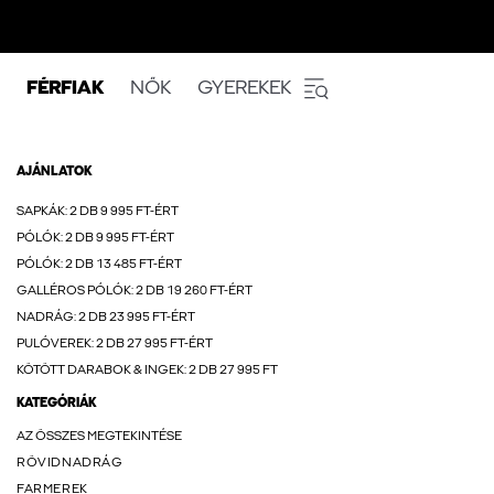
FÉRFIAK
NŐK
GYEREKEK
AJÁNLATOK
SAPKÁK: 2 DB 9 995 FT-ÉRT
PÓLÓK: 2 DB 9 995 FT-ÉRT
PÓLÓK: 2 DB 13 485 FT-ÉRT
GALLÉROS PÓLÓK: 2 DB 19 260 FT-ÉRT
NADRÁG: 2 DB 23 995 FT-ÉRT
PULÓVEREK: 2 DB 27 995 FT-ÉRT
KÖTÖTT DARABOK & INGEK: 2 DB 27 995 FT
KATEGÓRIÁK
AZ ÖSSZES MEGTEKINTÉSE
RÖVIDNADRÁG
FARMEREK