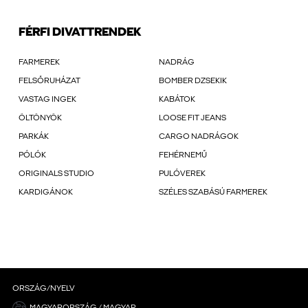
FÉRFI DIVATTRENDEK
FARMEREK
NADRÁG
FELSŐRUHÁZAT
BOMBER DZSEKIK
VASTAG INGEK
KABÁTOK
ÖLTÖNYÖK
LOOSE FIT JEANS
PARKÁK
CARGO NADRÁGOK
PÓLÓK
FEHÉRNEMŰ
ORIGINALS STUDIO
PULÓVEREK
KARDIGÁNOK
SZÉLES SZABÁSÚ FARMEREK
ORSZÁG/NYELV