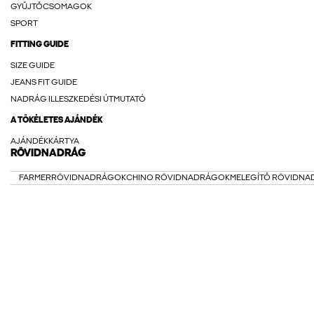
GYŰJTŐCSOMAGOK
SPORT
FITTING GUIDE
SIZE GUIDE
JEANS FIT GUIDE
NADRÁG ILLESZKEDÉSI ÚTMUTATÓ
A TÖKÉLETES AJÁNDÉK
AJÁNDÉKKÁRTYA
RÖVIDNADRÁG
FARMERRÖVIDNADRÁGOK
CHINO RÖVIDNADRÁGOK
MELEGÍTŐ RÖVIDN