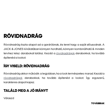
RÖVIDNADRÁG
Rövidnadrág tiszta alapot ad a gardróbnak, és teret hagy a saját stílusodnak. A
JACK & JONES kínálatában könnyen hordható, könnyen kombinálható & minden
tervhez kész darabokat találsz. Kezdd a
rövidnadrágok
darabokkal, ha tovább
építenéd a lookot.
ÍGY VISELD: RÖVIDNADRÁG
Rövidnadrág akkor működik a legjobban, ha a look természetes marad. Kezdd a
rövidnadrágok
darabokkal, ha tovább építenéd a lookot. Így egyszerű,
karakteres alapot kapsz.
TALÁLD MEG A JÓ IRÁNYT
Válaszd
TOVÁBBIAK