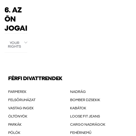
6. AZ
ÖN
JOGAI
YOUR
RIGHTS
FÉRFI DIVATTRENDEK
FARMEREK
NADRÁG
FELSŐRUHÁZAT
BOMBER DZSEKIK
VASTAG INGEK
KABÁTOK
ÖLTÖNYÖK
LOOSE FIT JEANS
PARKÁK
CARGO NADRÁGOK
PÓLÓK
FEHÉRNEMŰ