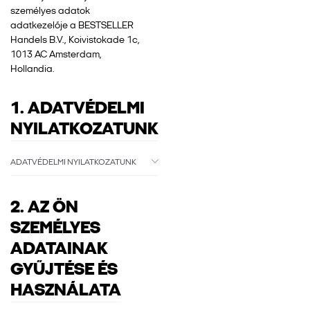
személyes adatok
adatkezelője a BESTSELLER
Handels B.V., Koivistokade 1c,
1013 AC Amsterdam,
Hollandia.
1. ADATVÉDELMI
NYILATKOZATUNK
ADATVÉDELMI NYILATKOZATUNK
2. AZ ÖN
SZEMÉLYES
ADATAINAK
GYŰJTÉSE ÉS
HASZNÁLATA