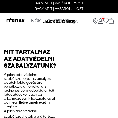
BACK AT IT | VÁSÁROLJ MOST
BACK AT IT | VÁSÁROLJ MOST
FÉRFIAK
NŐK
GYEREKEK
MIT TARTALMAZ
AZ ADATVÉDELMI
SZABÁLYZATUNK?
A jelen adatvédelmi
szabályzat olyan személyes
adatok feldolgozására
vonatkozik, amelyeket a(z)
jackjones.com weboldalon tett
látogatásakor vagy az
alkalmazásaink használatával
ad meg, illetve amelyeket mi
gyűjtünk.
A jelen adatvédelmi
szabályzat hatálya alá tartozó