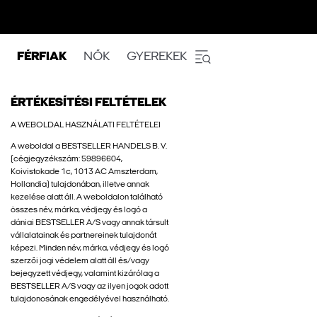
FÉRFIAK
NŐK
GYEREKEK
ÉRTÉKESÍTÉSI FELTÉTELEK
A WEBOLDAL HASZNÁLATI FELTÉTELEI
A weboldal a BESTSELLER HANDELS B. V.
(cégjegyzékszám: 59896604,
Koivistokade 1c, 1013 AC Amszterdam,
Hollandia) tulajdonában, illetve annak
kezelése alatt áll. A weboldalon található
összes név, márka, védjegy és logó a
dániai BESTSELLER A/S vagy annak társult
vállalatainak és partnereinek tulajdonát
képezi. Minden név, márka, védjegy és logó
szerzői jogi védelem alatt áll és/vagy
bejegyzett védjegy, valamint kizárólag a
BESTSELLER A/S vagy az ilyen jogok adott
tulajdonosának engedélyével használható.