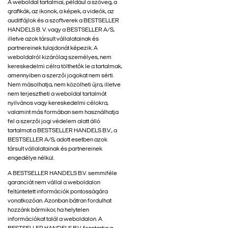
A weboldal tartalmai, például a szöveg, a
grafikák, az ikonok, a képek, a videók, az
auditfájlok és a szoftverek a BESTSELLER
HANDELS B. V. vagy a BESTSELLER A/S,
illetve azok társult vállalatainak és
partnereinek tulajdonát képezik. A
weboldalról kizárólag személyes, nem
kereskedelmi célra tölthetők le a tartalmak,
amennyiben a szerzői jogokat nem sérti.
Nem másolhatja, nem közölheti újra, illetve
nem terjesztheti a weboldal tartalmát
nyilvános vagy kereskedelmi célokra,
valamint más formában sem használhatja
fel a szerzői jogi védelem alatt álló
tartalmat a BESTSELLER HANDELS B.V., a
BESTSELLER A/S, adott esetben azok
társult vállalatainak és partnereinek
engedélye nélkül.
A BESTSELLER HANDELS B.V. semmiféle
garanciát nem vállal a weboldalon
feltüntetett információk pontosságára
vonatkozóan. Azonban bátran fordulhat
hozzánk bármikor, ha helytelen
információkat talál a weboldalon. A