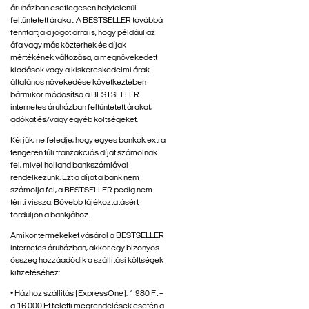
áruházban esetlegesen helytelenül
feltüntetett árakat. A BESTSELLER továbbá
fenntartja a jogot arra is, hogy például az
áfa vagy más közterhek és díjak
mértékének változása, a megnövekedett
kiadások vagy a kiskereskedelmi árak
általános növekedése következtében
bármikor módosítsa a BESTSELLER
internetes áruházban feltüntetett árakat,
adókat és/vagy egyéb költségeket.
Kérjük, ne feledje, hogy egyes bankok extra
tengeren túli tranzakciós díjat számolnak
fel, mivel holland bankszámlával
rendelkezünk. Ezt a díjat a bank nem
számolja fel, a BESTSELLER pedig nem
téríti vissza. Bővebb tájékoztatásért
forduljon a bankjához.
Amikor termékeket vásárol a BESTSELLER
internetes áruházban, akkor egy bizonyos
összeg hozzáadódik a szállítási költségek
kifizetéséhez:
• Házhoz szállítás (ExpressOne): 1 980 Ft –
a 16 000 Ft feletti megrendelések esetén a