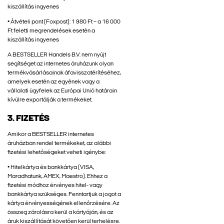
kiszállítás ingyenes
• Átvételi pont (Foxpost): 1 980 Ft – a 16 000
Ft feletti megrendelések esetén a
kiszállítás ingyenes
A BESTSELLER Handels B.V. nem nyújt
segítséget az internetes áruházunk olyan
termékvásárlásainak áfavisszatérítéséhez,
amelyek esetén az egyének vagy a
vállalati ügyfelek az Európai Unió határain
kívülre exportálják a termékeket.
3. FIZETÉS
Amikor a BESTSELLER internetes
áruházban rendel termékeket, az alábbi
fizetési lehetőségeket veheti igénybe:
• Hitelkártya és bankkártya (VISA,
Maradhatunk, AMEX, Maestro). Ehhez a
fizetési módhoz érvényes hitel- vagy
bankkártya szükséges. Fenntartjuk a jogot a
kártya érvényességének ellenőrzésére. Az
összeg zárolásra kerül a kártyáján, és az
áruk kiszállítását követően kerül terhelésre.