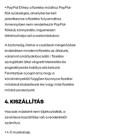
• PayPal Ehhez a fizetési módhoz PayPal-
fiók szükséges, amelybe be kell
jelentkeznie a fizetési folyamathoz.
Amennyiben nem rendelkezik PayPal-
fiókkal, könnyedén, ingyenesen
létrehozhatja azt a weboldalukon.
A biztonság, illetve a csalások megelőzése
érdekében minden kifizetés az általunk,
valamint a kártyakibocsátó / fizetési
szolgáltató által végzett hitelesítés és
engedélyezés hatálya alá tartozik.
Fenntartjuk a jogot arra, hogy a
körülményektől függően bizonyos fizetési
módokat elutasítsunk és/vagy más fizetési
módot javasoljunk.
4. KISZÁLLÍTÁS
Hacsak másként nem tájékoztatták, a
szokásos kiszállítási idő a rendeléstől
számítva:
• 4-5 munkanap.