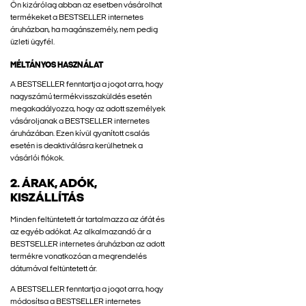
Ön kizárólag abban az esetben vásárolhat
termékeket a BESTSELLER internetes
áruházban, ha magánszemély, nem pedig
üzleti ügyfél.
MÉLTÁNYOS HASZNÁLAT
A BESTSELLER fenntartja a jogot arra, hogy
nagyszámú termékvisszaküldés esetén
megakadályozza, hogy az adott személyek
vásároljanak a BESTSELLER internetes
áruházában. Ezen kívül gyanított csalás
esetén is deaktiválásra kerülhetnek a
vásárlói fiókok.
2. ÁRAK, ADÓK,
KISZÁLLÍTÁS
Minden feltüntetett ár tartalmazza az áfát és
az egyéb adókat. Az alkalmazandó ár a
BESTSELLER internetes áruházban az adott
termékre vonatkozóan a megrendelés
dátumával feltüntetett ár.
A BESTSELLER fenntartja a jogot arra, hogy
módosítsa a BESTSELLER internetes