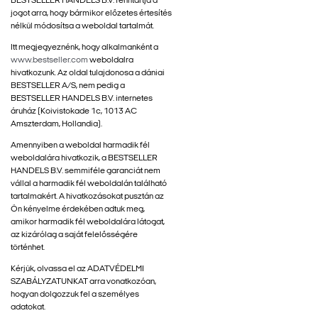
BESTSELLER HANDELS B.V. fenntartja a
jogot arra, hogy bármikor előzetes értesítés
nélkül módosítsa a weboldal tartalmát.
Itt megjegyeznénk, hogy alkalmanként a
www.bestseller.com
weboldalra
hivatkozunk. Az oldal tulajdonosa a dániai
BESTSELLER A/S, nem pedig a
BESTSELLER HANDELS B.V. internetes
áruház (Koivistokade 1c, 1013 AC
Amszterdam, Hollandia).
Amennyiben a weboldal harmadik fél
weboldalára hivatkozik, a BESTSELLER
HANDELS B.V. semmiféle garanciát nem
vállal a harmadik fél weboldalán található
tartalmakért. A hivatkozásokat pusztán az
Ön kényelme érdekében adtuk meg,
amikor harmadik fél weboldalára látogat,
az kizárólag a saját felelősségére
történhet.
Kérjük, olvassa el az ADATVÉDELMI
SZABÁLYZATUNKAT arra vonatkozóan,
hogyan dolgozzuk fel a személyes
adatokat.