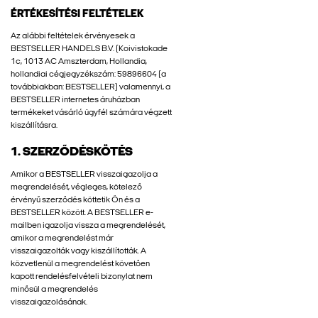
ÉRTÉKESÍTÉSI FELTÉTELEK
Az alábbi feltételek érvényesek a
BESTSELLER HANDELS B.V. (Koivistokade
1c, 1013 AC Amszterdam, Hollandia,
hollandiai cégjegyzékszám: 59896604 (a
továbbiakban: BESTSELLER) valamennyi, a
BESTSELLER internetes áruházban
termékeket vásárló ügyfél számára végzett
kiszállításra.
1. SZERZŐDÉSKÖTÉS
Amikor a BESTSELLER visszaigazolja a
megrendelését, végleges, kötelező
érvényű szerződés köttetik Ön és a
BESTSELLER között. A BESTSELLER e-
mailben igazolja vissza a megrendelését,
amikor a megrendelést már
visszaigazolták vagy kiszállították. A
közvetlenül a megrendelést követően
kapott rendelésfelvételi bizonylat nem
minősül a megrendelés
visszaigazolásának.