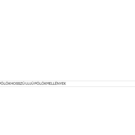
 PÓLÓK
HOSSZÚ UJJÚ PÓLÓK
MELLÉNYEK