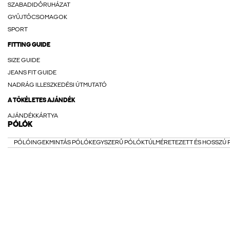
SZABADIDŐRUHÁZAT
GYŰJTŐCSOMAGOK
SPORT
FITTING GUIDE
SIZE GUIDE
JEANS FIT GUIDE
NADRÁG ILLESZKEDÉSI ÚTMUTATÓ
A TÖKÉLETES AJÁNDÉK
AJÁNDÉKKÁRTYA
PÓLÓK
PÓLÓINGEK
MINTÁS PÓLÓK
EGYSZERŰ PÓLÓK
TÚLMÉRETEZETT ÉS HOSSZÚ