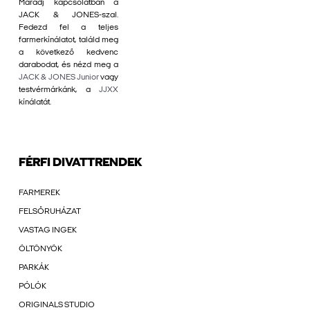
Maradj kapcsolatban a
JACK & JONES-szal.
Fedezd fel a teljes
farmerkínálatot, találd meg
a következő kedvenc
darabodat, és nézd meg a
JACK & JONES Junior
vagy
testvérmárkánk, a
JJXX
kínálatát.
FÉRFI DIVATTRENDEK
FARMEREK
FELSŐRUHÁZAT
VASTAG INGEK
ÖLTÖNYÖK
PARKÁK
PÓLÓK
ORIGINALS STUDIO