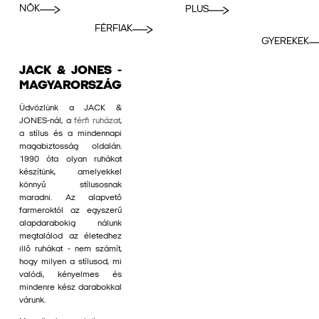
NŐK
PLUS
FÉRFIAK
GYEREKEK
JACK & JONES -
MAGYARORSZÁG
Üdvözlünk a JACK &
JONES-nál, a
férfi ruházat
,
a stílus és a mindennapi
magabiztosság oldalán.
1990 óta olyan ruhákat
készítünk, amelyekkel
könnyű stílusosnak
maradni. Az alapvető
farmeroktól az egyszerű
alapdarabokig nálunk
megtalálod az életedhez
illő ruhákat - nem számít,
hogy milyen a stílusod, mi
valódi, kényelmes és
mindenre kész darabokkal
várunk.