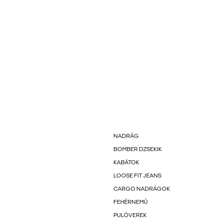
NADRÁG
BOMBER DZSEKIK
KABÁTOK
LOOSE FIT JEANS
CARGO NADRÁGOK
FEHÉRNEMŰ
PULÓVEREK