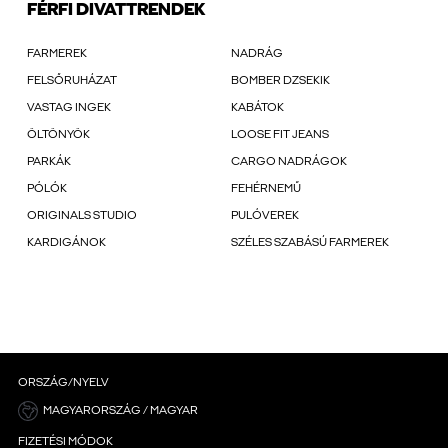
FÉRFI DIVATTRENDEK
FARMEREK
NADRÁG
FELSŐRUHÁZAT
BOMBER DZSEKIK
VASTAG INGEK
KABÁTOK
ÖLTÖNYÖK
LOOSE FIT JEANS
PARKÁK
CARGO NADRÁGOK
PÓLÓK
FEHÉRNEMŰ
ORIGINALS STUDIO
PULÓVEREK
KARDIGÁNOK
SZÉLES SZABÁSÚ FARMEREK
ORSZÁG/NYELV
MAGYARORSZÁG / MAGYAR
FIZETÉSI MÓDOK