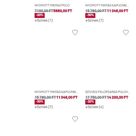
NYOMOTT MINTÁS PÓLÓ
NYOMOTT MINTÁS KAPUCNIS FELSŐ
7100,00 FT
5680,00 FT
15 780,00 FT
11 046,00 FT
-20%
-30%
Színek (1)
Színek (7)
NYOMOTT MINTÁS KAPUCNIS FELSŐ
SZÖVEG FÉLCIPZÁRAS PULÓVER
15 780,00 FT
11 046,00 FT
17 750,00 FT
14 200,00 FT
-30%
-20%
Színek (7)
Színek (4)