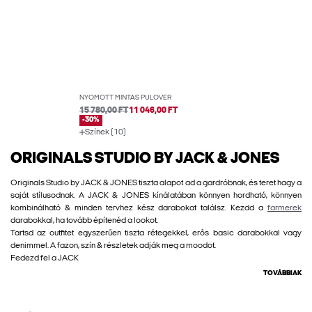
NYOMOTT MINTÁS PULÓVER
15 780,00 FT
11 046,00 FT
-30%
Színek (10)
ORIGINALS STUDIO BY JACK & JONES
Originals Studio by JACK & JONES tiszta alapot ad a gardróbnak, és teret hagy a
saját stílusodnak. A JACK & JONES kínálatában könnyen hordható, könnyen
kombinálható & minden tervhez kész darabokat találsz. Kezdd a
farmerek
darabokkal, ha tovább építenéd a lookot.
Tartsd az outfitet egyszerűen tiszta rétegekkel, erős basic darabokkal vagy
denimmel. A fazon, szín & részletek adják meg a moodot.
Fedezd fel a JACK
TOVÁBBIAK