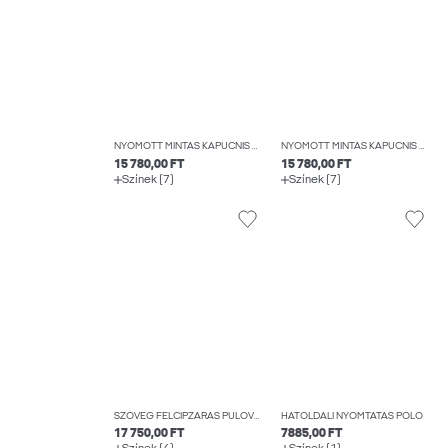
NYOMOTT MINTÁS KAPUCNIS FELSŐ
NYOMOTT MINTÁS KAPUCNIS FELSŐ
15 780,00 FT
15 780,00 FT
Színek (7)
Színek (7)
SZÖVEG FÉLCIPZÁRAS PULÓVER
HÁTOLDALI NYOMTATÁS PÓLÓ
17 750,00 FT
7885,00 FT