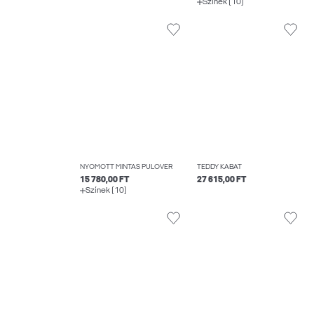
Színek (10)
NYOMOTT MINTÁS PULÓVER
TEDDY KABÁT
15 780,00 FT
27 615,00 FT
Színek (10)