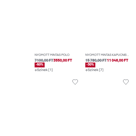
NYOMOTT MINTÁS PÓLÓ
NYOMOTT MINTÁS KAPUCNIS FELSŐ
7100,00 FT
3550,00 FT
15 780,00 FT
11 046,00 FT
-50%
-30%
Színek (1)
Színek (7)