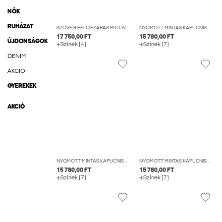
NŐK
RUHÁZAT
SZÖVEG FÉLCIPZÁRAS PULÓVER
NYOMOTT MINTÁS KAPUCNIS FELSŐ
17 750,00 FT
15 780,00 FT
ÚJDONSÁGOK
Színek (4)
Színek (7)
DENIM
AKCIÓ
GYEREKEK
AKCIÓ
NYOMOTT MINTÁS KAPUCNIS FELSŐ
NYOMOTT MINTÁS KAPUCNIS FELSŐ
15 780,00 FT
15 780,00 FT
Színek (7)
Színek (7)