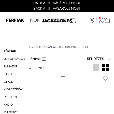
BACK AT IT | VÁSÁROLJ MOST
BACK AT IT | VÁSÁROLJ MOST
FÉRFIAK
NŐK
GYEREKEK
KEZDŐLAP
CAMPAIGNS
ORIGINALS STUDIO
FÉRFIAK
ÚJDONSÁGOK
RENDEZÉS
RUHÁZAT
31 TERMÉK
FARMER
CIPŐK
KIEGÉSZÍTŐK
PREMIUM
AKCIÓ
PLUS SIZE