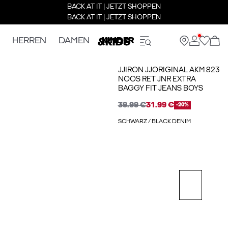
BACK AT IT | JETZT SHOPPEN
BACK AT IT | JETZT SHOPPEN
HERREN
DAMEN
KINDER
JJIRON JJORIGINAL AKM 823
NOOS RET JNR EXTRA
BAGGY FIT JEANS BOYS
39.99 €
31.99 €
-20%
SCHWARZ / BLACK DENIM