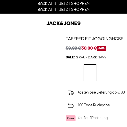
BACK AT IT | JETZT SHOPPEN
BACK AT IT | JETZT SHOPPEN
TAPERED FIT JOGGINGHOSE
59.99 €
30.00 €
-50%
SALE:
GRAU / DARK NAVY
Kostenlose Lieferung ab € 60
100 Tage Rückgabe
Kauf auf Rechnung