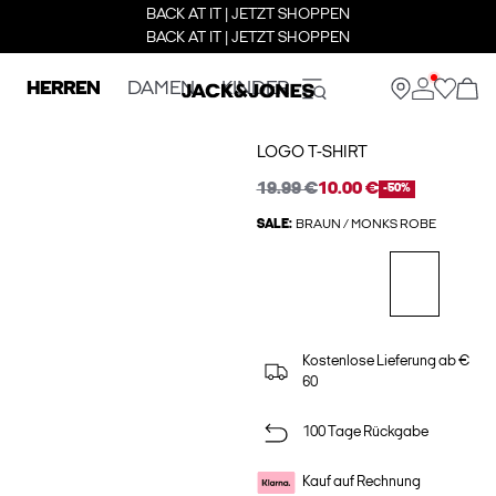
BACK AT IT | JETZT SHOPPEN
BACK AT IT | JETZT SHOPPEN
HERREN
DAMEN
KINDER
LOGO T-SHIRT
19.99 €
10.00 €
-50%
SALE:
BRAUN / MONKS ROBE
Kostenlose Lieferung ab €
60
100 Tage Rückgabe
Kauf auf Rechnung