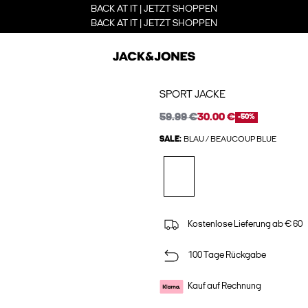
BACK AT IT | JETZT SHOPPEN
BACK AT IT | JETZT SHOPPEN
SPORT JACKE
59.99 €
30.00 €
-50%
SALE:
BLAU / BEAUCOUP BLUE
Kostenlose Lieferung ab € 60
100 Tage Rückgabe
Kauf auf Rechnung