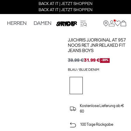
BACK AT IT | JETZT SHOPPEN
BACK AT IT | JETZT SHOPPEN
HERREN
DAMEN
KINDER
JJICHRIS JJORIGINAL AT 957
NOOS RET JNR RELAXED FIT
JEANS BOYS
39.99 €
31.99 €
-20%
BLAU / BLUE DENIM
Kostenlose Lieferung ab €
60
100 Tage Rückgabe