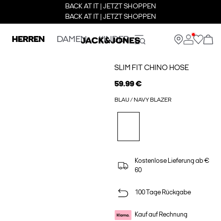
BACK AT IT | JETZT SHOPPEN
BACK AT IT | JETZT SHOPPEN
HERREN
DAMEN
KINDER
SLIM FIT CHINO HOSE
59.99 €
BLAU / NAVY BLAZER
Kostenlose Lieferung ab €
60
100 Tage Rückgabe
Kauf auf Rechnung