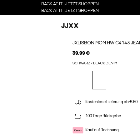
BACK AT IT | JETZT SHOPPEN
BACK AT IT | JETZT SHOPPEN
JXLISBON MOM HW C4143 JE
39.99 €
SCHWARZ / BLACK DENIM
Kostenlose Lieferung ab € 60
100 Tage Rückgabe
Kauf auf Rechnung