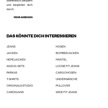
authentisch, bequem
und begleiten dich
durch
MEHR ANZEIGEN
DAS KÖNNTE DICH INTERESSIEREN
JEANS
HOSEN
JACKEN
BOMBERJACKEN
HEMDJACKEN
MÄNTEL
ANZUG-SETS
LOOSE FIT JEANS
PARKAS
CARGOHOSEN
T-SHIRTS
UNDERWÄSCHE
ORIGINALS STUDIO
PULLOVER
CARDIGANS
WIDE FIT JEANS