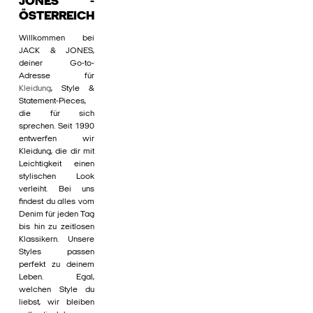
JONES -
ÖSTERREICH
Willkommen bei
JACK & JONES,
deiner Go-to-
Adresse für
Kleidung
, Style &
Statement-Pieces,
die für sich
sprechen. Seit 1990
entwerfen wir
Kleidung, die dir mit
Leichtigkeit einen
stylischen Look
verleiht. Bei uns
findest du alles vom
Denim für jeden Tag
bis hin zu zeitlosen
Klassikern. Unsere
Styles passen
perfekt zu deinem
Leben. Egal,
welchen Style du
liebst, wir bleiben