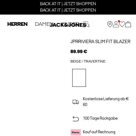
BACK AT IT | JETZT SHOPPEN
BACK AT IT | JETZT SHOPPEN
HERREN
DAMEN
KINDER
JPRRIVIERA SLIM FIT BLAZER
89.99 €
BEIGE / TRAVERTINE
Kostenlose Lieferung ab €
60
100 Tage Rückgabe
Kauf auf Rechnung