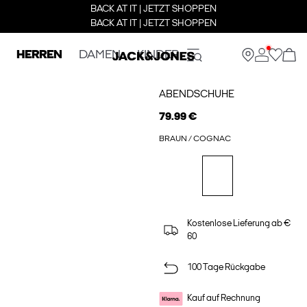
BACK AT IT | JETZT SHOPPEN
BACK AT IT | JETZT SHOPPEN
HERREN
DAMEN
KINDER
ABENDSCHUHE
79.99 €
BRAUN / COGNAC
Kostenlose Lieferung ab €
60
100 Tage Rückgabe
Kauf auf Rechnung