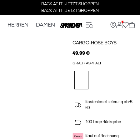
BACK AT IT | JETZT SHOPPEN
BACK AT IT | JETZT SHOPPEN
HERREN
DAMEN
KINDER
CARGO-HOSE BOYS
49.99 €
GRAU / ASPHALT
Kostenlose Lieferung ab €
60
100 Tage Rückgabe
Kauf auf Rechnung