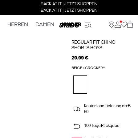
BACK AT IT | JETZT SHOPPEN
BACK AT IT | JETZT SHOPPEN
HERREN
DAMEN
KINDER
REGULAR FIT CHINO
SHORTS BOYS
29.99 €
BEIGE / CROCKERY
Kostenlose Lieferung ab €
60
100 Tage Rückgabe