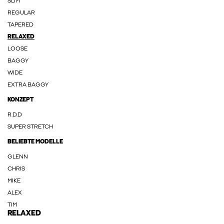
SLIM
REGULAR
TAPERED
RELAXED
LOOSE
BAGGY
WIDE
EXTRA BAGGY
KONZEPT
R.D.D
SUPER STRETCH
BELIEBTE MODELLE
GLENN
CHRIS
MIKE
ALEX
TIM
RELAXED