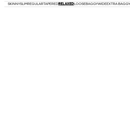
SKINNY
SLIM
REGULAR
TAPERED
RELAXED
LOOSE
BAGGY
WIDE
EXTRA BAGG