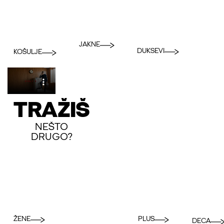
JAKNE
DUKSEVI
KOŠULJE
TRAŽIŠ
NEŠTO
DRUGO?
PLUS
ŽENE
DECA