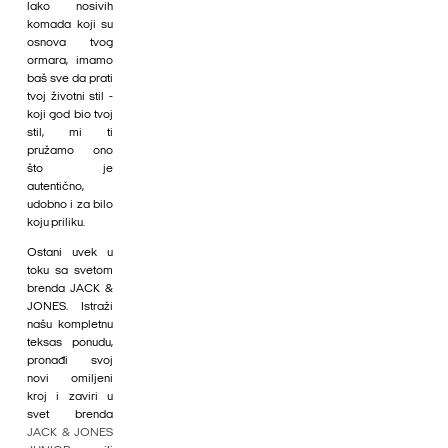
lako nosivih
komada koji su
osnova tvog
ormara, imamo
baš sve da prati
tvoj životni stil -
koji god bio tvoj
stil, mi ti
pružamo ono
što je
autentično,
udobno i za bilo
koju priliku.
Ostani uvek u
toku sa svetom
brenda JACK &
JONES. Istraži
našu kompletnu
teksas ponudu,
pronađi svoj
novi omiljeni
kroj i zaviri u
svet brenda
JACK & JONES