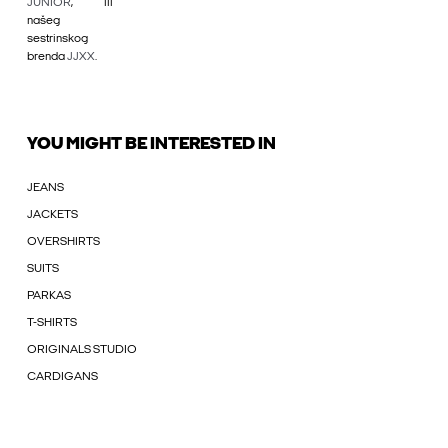
JUNIOR
, ili
našeg
sestrinskog
brenda
JJXX
.
YOU MIGHT BE INTERESTED IN
JEANS
JACKETS
OVERSHIRTS
SUITS
PARKAS
T-SHIRTS
ORIGINALS STUDIO
CARDIGANS