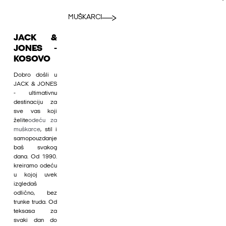
MUŠKARCI
JACK &
JONES -
KOSOVO
Dobro došli u
JACK & JONES
- ultimativnu
destinaciju za
sve vas koji
želite
odeću za
muškarce
, stil i
samopouzdanje
baš svakog
dana. Od 1990.
kreiramo odeću
u kojoj uvek
izgledaš
odlično, bez
trunke truda. Od
teksasa za
svaki dan do