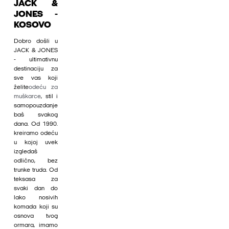
JACK &
JONES -
KOSOVO
Dobro došli u
JACK & JONES
- ultimativnu
destinaciju za
sve vas koji
želite
odeću za
muškarce
, stil i
samopouzdanje
baš svakog
dana. Od 1990.
kreiramo odeću
u kojoj uvek
izgledaš
odlično, bez
trunke truda. Od
teksasa za
svaki dan do
lako nosivih
komada koji su
osnova tvog
ormara, imamo