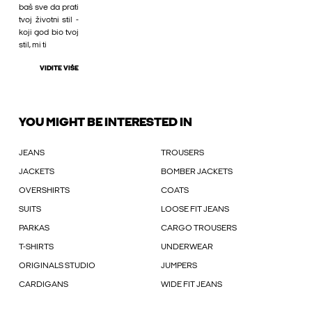
baš sve da prati
tvoj životni stil -
koji god bio tvoj
stil, mi ti
VIDITE VIŠE
YOU MIGHT BE INTERESTED IN
JEANS
TROUSERS
JACKETS
BOMBER JACKETS
OVERSHIRTS
COATS
SUITS
LOOSE FIT JEANS
PARKAS
CARGO TROUSERS
T-SHIRTS
UNDERWEAR
ORIGINALS STUDIO
JUMPERS
CARDIGANS
WIDE FIT JEANS