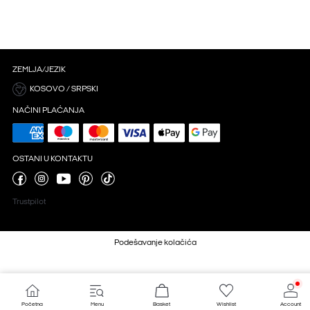
ZEMLJA/JEZIK
KOSOVO / SRPSKI
NAČINI PLAĆANJA
OSTANI U KONTAKTU
Trustpilot
Podešavanje kolačića
Početna
Menu
Basket
Wishlist
Account