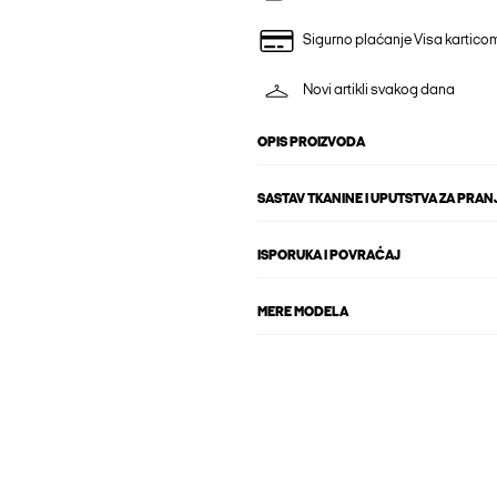
Sigurno plaćanje Visa kartico
Novi artikli svakog dana
OPIS PROIZVODA
SASTAV TKANINE I UPUTSTVA ZA PRAN
ISPORUKA I POVRAĆAJ
MERE MODELA