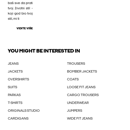
baš sve da prati
tvoj životni stil -
koji god bio tvoj
stil, mi ti
VIDITE VIŠE
YOU MIGHT BE INTERESTED IN
JEANS
TROUSERS
JACKETS
BOMBER JACKETS
OVERSHIRTS
COATS
SUITS
LOOSE FIT JEANS
PARKAS
CARGO TROUSERS
T-SHIRTS
UNDERWEAR
ORIGINALS STUDIO
JUMPERS
CARDIGANS
WIDE FIT JEANS