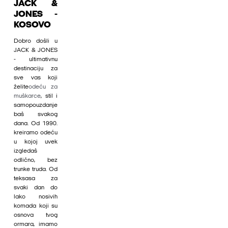
JACK &
JONES -
KOSOVO
Dobro došli u
JACK & JONES
- ultimativnu
destinaciju za
sve vas koji
želite
odeću za
muškarce
, stil i
samopouzdanje
baš svakog
dana. Od 1990.
kreiramo odeću
u kojoj uvek
izgledaš
odlično, bez
trunke truda. Od
teksasa za
svaki dan do
lako nosivih
komada koji su
osnova tvog
ormara, imamo