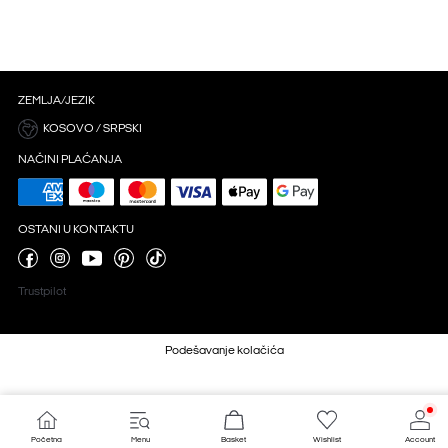
ZEMLJA/JEZIK
KOSOVO / SRPSKI
NAČINI PLAĆANJA
OSTANI U KONTAKTU
Trustpilot
Podešavanje kolačića
Početna
Menu
Basket
Wishlist
Account