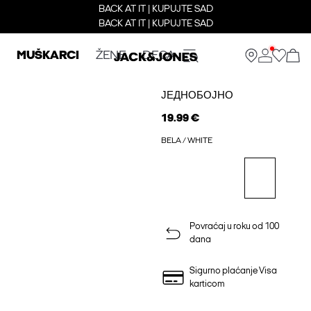
BACK AT IT | KUPUJTE SAD
BACK AT IT | KUPUJTE SAD
MUŠKARCI
ŽENE
DECA
ЈЕДНОБОЈНО
19.99 €
BELA / WHITE
Povraćaj u roku od 100
dana
Sigurno plaćanje Visa
karticom