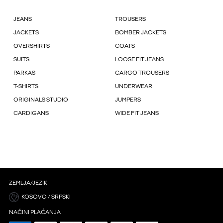
JEANS
TROUSERS
JACKETS
BOMBER JACKETS
OVERSHIRTS
COATS
SUITS
LOOSE FIT JEANS
PARKAS
CARGO TROUSERS
T-SHIRTS
UNDERWEAR
ORIGINALS STUDIO
JUMPERS
CARDIGANS
WIDE FIT JEANS
ZEMLJA/JEZIK
KOSOVO / SRPSKI
NAČINI PLAĆANJA