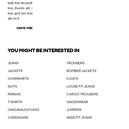
baš sve da prati
tvoj životni stil -
koji god bio tvoj
stil, mi ti
VIDITE VIŠE
YOU MIGHT BE INTERESTED IN
JEANS
TROUSERS
JACKETS
BOMBER JACKETS
OVERSHIRTS
COATS
SUITS
LOOSE FIT JEANS
PARKAS
CARGO TROUSERS
T-SHIRTS
UNDERWEAR
ORIGINALS STUDIO
JUMPERS
CARDIGANS
WIDE FIT JEANS