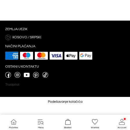
ZEMLJA/JEZIK
KOSOVO / SRPSKI
NAČINI PLAĆANJA
OSTANI U KONTAKTU
Trustpilot
Podešavanje kolačića
Početna
Menu
Basket
Wishlist
Account