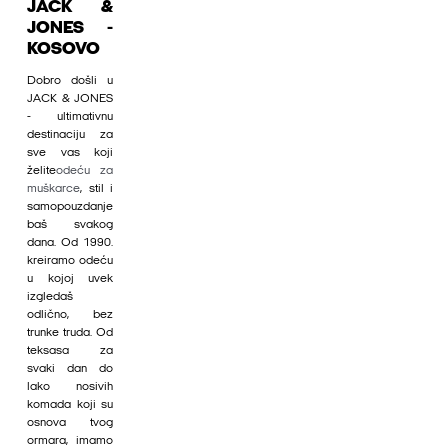
JACK &
JONES -
KOSOVO
Dobro došli u
JACK & JONES
- ultimativnu
destinaciju za
sve vas koji
želite
odeću za
muškarce
, stil i
samopouzdanje
baš svakog
dana. Od 1990.
kreiramo odeću
u kojoj uvek
izgledaš
odlično, bez
trunke truda. Od
teksasa za
svaki dan do
lako nosivih
komada koji su
osnova tvog
ormara, imamo