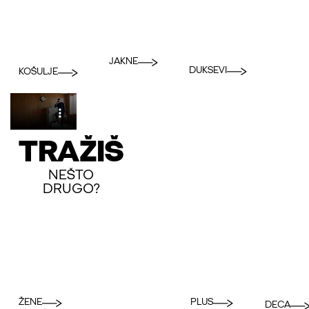
JAKNE
DUKSEVI
KOŠULJE
TRAŽIŠ
NEŠTO
DRUGO?
PLUS
ŽENE
DECA