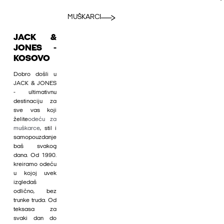
MUŠKARCI
JACK &
JONES -
KOSOVO
Dobro došli u
JACK & JONES
- ultimativnu
destinaciju za
sve vas koji
želite
odeću za
muškarce
, stil i
samopouzdanje
baš svakog
dana. Od 1990.
kreiramo odeću
u kojoj uvek
izgledaš
odlično, bez
trunke truda. Od
teksasa za
svaki dan do