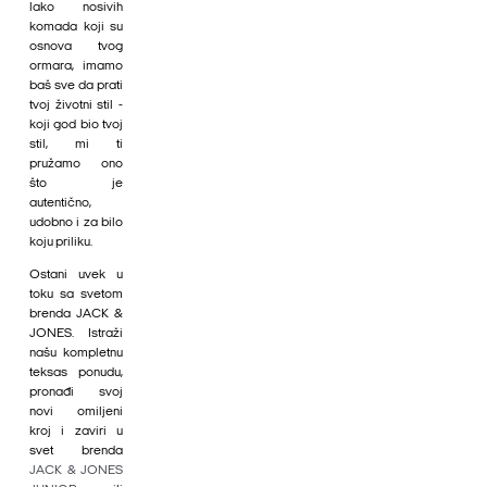
lako nosivih
komada koji su
osnova tvog
ormara, imamo
baš sve da prati
tvoj životni stil -
koji god bio tvoj
stil, mi ti
pružamo ono
što je
autentično,
udobno i za bilo
koju priliku.
Ostani uvek u
toku sa svetom
brenda JACK &
JONES. Istraži
našu kompletnu
teksas ponudu,
pronađi svoj
novi omiljeni
kroj i zaviri u
svet brenda
JACK & JONES