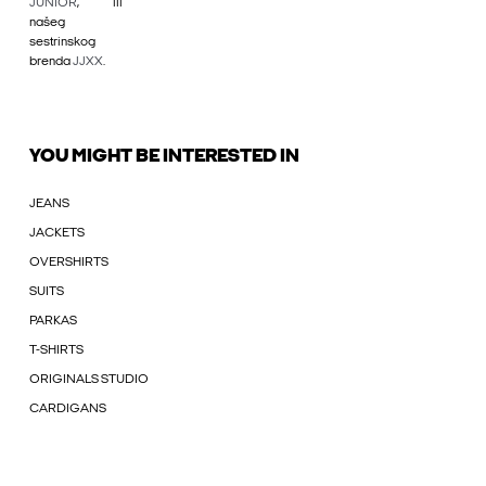
JUNIOR
, ili
našeg
sestrinskog
brenda
JJXX
.
YOU MIGHT BE INTERESTED IN
JEANS
JACKETS
OVERSHIRTS
SUITS
PARKAS
T-SHIRTS
ORIGINALS STUDIO
CARDIGANS