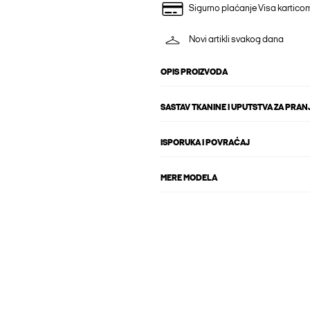
Sigurno plaćanje Visa kartico
Novi artikli svakog dana
OPIS PROIZVODA
SASTAV TKANINE I UPUTSTVA ZA PRAN
ISPORUKA I POVRAĆAJ
MERE MODELA