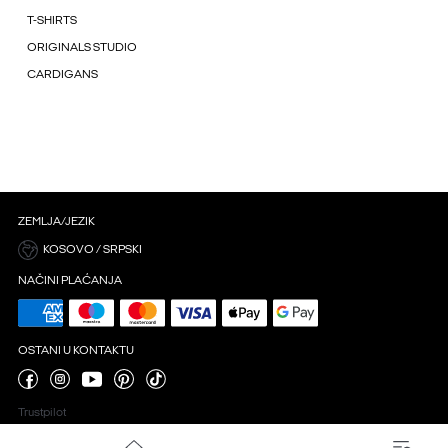
T-SHIRTS
ORIGINALS STUDIO
CARDIGANS
ZEMLJA/JEZIK
KOSOVO / SRPSKI
NAČINI PLAĆANJA
OSTANI U KONTAKTU
Trustpilot