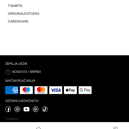
T-SHIRTS
ORIGINALS STUDIO
CARDIGANS
ZEMLJA/JEZIK
KOSOVO / SRPSKI
NAČINI PLAĆANJA
OSTANI U KONTAKTU
Trustpilot