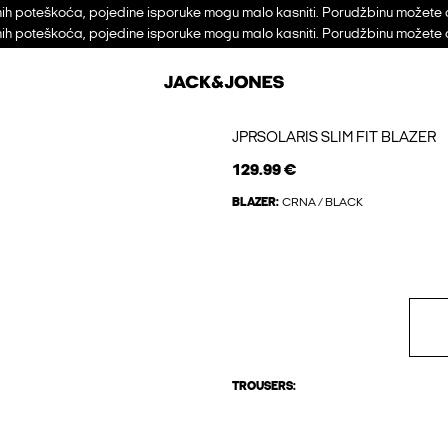
h poteškoća, pojedine isporuke mogu malo kasniti. Porudžbinu možete 
h poteškoća, pojedine isporuke mogu malo kasniti. Porudžbinu možete 
JPRSOLARIS SLIM FIT BLAZER
129.99 €
BLAZER:
CRNA / BLACK
TROUSERS: