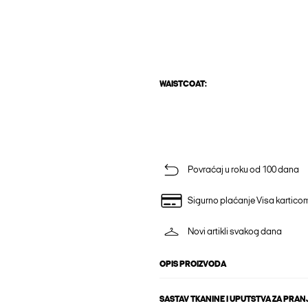
WAISTCOAT:
Povraćaj u roku od 100 dana
Sigurno plaćanje Visa kartico
Novi artikli svakog dana
OPIS PROIZVODA
SASTAV TKANINE I UPUTSTVA ZA PRAN