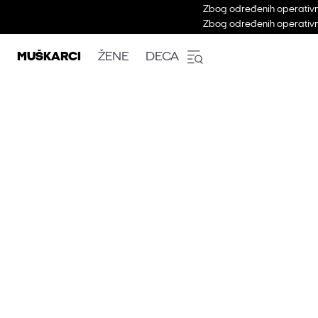
Zbog određenih operativni
Zbog određenih operativni
MUŠKARCI
ŽENE
DECA