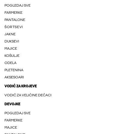
POGLEDAJ SVE
FARMERKE
PANTALONE
ŠORTSEVI
JAKNE
DUKSEVI
MAJICE
KOŠULJE
ODELA
PLETENINA
AKSESOARI
VODIČ ZA KROJEVE
VODIČ ZA VELIČINE DEČACI
DEVOJKE
POGLEDAJ SVE
FARMERKE
MAJICE