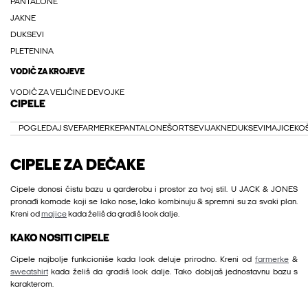
PANTALONE
JAKNE
DUKSEVI
PLETENINA
VODIČ ZA KROJEVE
VODIČ ZA VELIČINE DEVOJKE
CIPELE
POGLEDAJ SVE
FARMERKE
PANTALONE
ŠORTSEVI
JAKNE
DUKSEVI
MAJICE
KO
CIPELE ZA DEČAKE
Cipele donosi čistu bazu u garderobu i prostor za tvoj stil. U JACK & JONES
pronađi komade koji se lako nose, lako kombinuju & spremni su za svaki plan.
Kreni od
majice
kada želiš da gradiš look dalje.
KAKO NOSITI CIPELE
Cipele najbolje funkcioniše kada look deluje prirodno. Kreni od
farmerke
&
sweatshirt
kada želiš da gradiš look dalje. Tako dobijaš jednostavnu bazu s
karakterom.