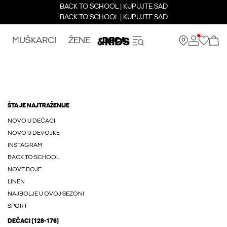
BACK TO SCHOOL | KUPUJTE SAD
BACK TO SCHOOL | KUPUJTE SAD
MUŠKARCI
ŽENE
DECA
ŠTA JE NAJTRAŽENIJE
NOVO U DEČACI
NOVO U DEVOJKE
INSTAGRAM
BACK TO SCHOOL
NOVE BOJE
LINEN
NAJBOLJE U OVOJ SEZONI
SPORT
DEČACI (128-176)