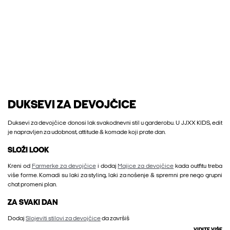
DUKSEVI ZA DEVOJČICE
Duksevi za devojčice donosi lak svakodnevni stil u garderobu. U JJXX KIDS, edit
je napravljen za udobnost, attitude & komade koji prate dan.
SLOŽI LOOK
Kreni od
Farmerke za devojčice
i dodaj
Majice za devojčice
kada outfitu treba
više forme. Komadi su laki za styling, laki za nošenje & spremni pre nego grupni
chat promeni plan.
ZA SVAKI DAN
Dodaj
Slojeviti stilovi za devojčice
da završiš
VIDITE VIŠE