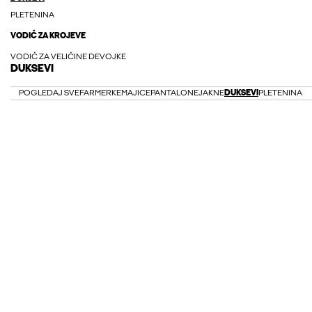
PLETENINA
VODIČ ZA KROJEVE
VODIČ ZA VELIČINE DEVOJKE
DUKSEVI
POGLEDAJ SVE
FARMERKE
MAJICE
PANTALONE
JAKNE
DUKSEVI
PLETENINA