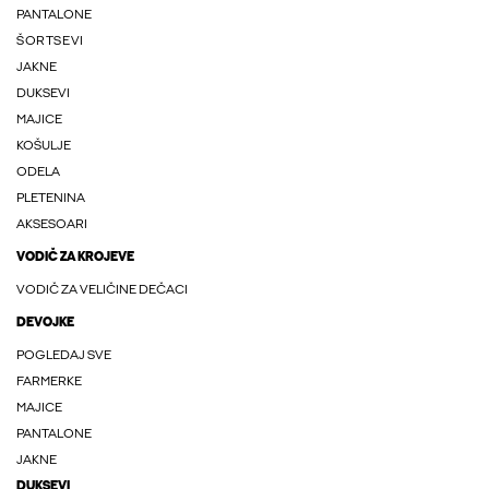
PANTALONE
ŠORTSEVI
JAKNE
DUKSEVI
MAJICE
KOŠULJE
ODELA
PLETENINA
AKSESOARI
VODIČ ZA KROJEVE
VODIČ ZA VELIČINE DEČACI
DEVOJKE
POGLEDAJ SVE
FARMERKE
MAJICE
PANTALONE
JAKNE
DUKSEVI