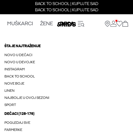
BACK TO SCHOOL | KUPUJTE SAD
BACK TO SCHOOL | KUPUJTE SAD
MUŠKARCI
ŽENE
DECA
ŠTA JE NAJTRAŽENIJE
NOVO U DEČACI
NOVO U DEVOJKE
INSTAGRAM
BACK TO SCHOOL
NOVE BOJE
LINEN
NAJBOLJE U OVOJ SEZONI
SPORT
DEČACI (128-176)
POGLEDAJ SVE
FARMERKE