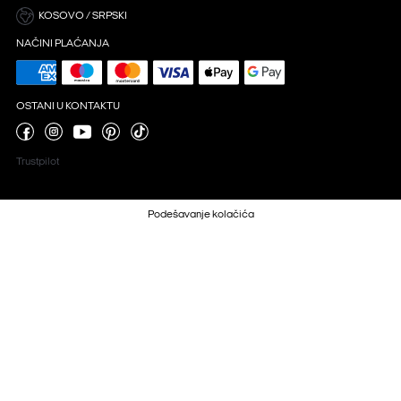
KOSOVO / SRPSKI
NAČINI PLAĆANJA
OSTANI U KONTAKTU
Trustpilot
Podešavanje kolačića