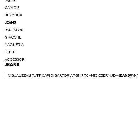
T-SHIRT
CAMICIE
BERMUDA
JEANS
PANTALONI
GIACCHE
MAGLIERIA
FELPE
ACCESSORI
JEANS
VISUALIZZALI TUTTI
CAPI DI SARTORIA
T-SHIRT
CAMICIE
BERMUDA
JEANS
PAN