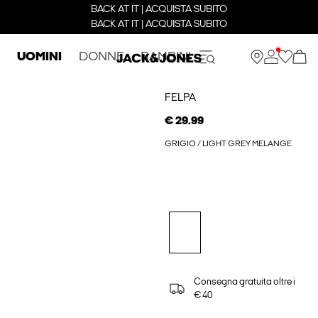
BACK AT IT | ACQUISTA SUBITO
BACK AT IT | ACQUISTA SUBITO
UOMINI
DONNE
BAMBINI
FELPA
€ 29.99
GRIGIO / LIGHT GREY MELANGE
Consegna gratuita oltre i
€ 40