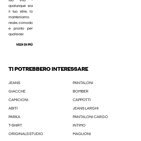
tua vita -
qualunque sia
il tuo stile, lo
manteniamo
reale, comodo
e pronto per
qualsiasi
VEDI DI PIÙ
TI POTREBBERO INTERESSARE
JEANS
PANTALONI
GIACCHE
BOMBER
CAMICIONI
CAPPOTTI
ABITI
JEANS LARGHI
PARKA
PANTALONI CARGO
T-SHIRT
INTIMO
ORIGINALS STUDIO
MAGLIONI