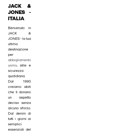
JACK &
JONES -
ITALIA
Benvenuto in
JACK &
JONES - la tua
ultima
destinazione
per
abbigliamento
uomo
, stile e
sicurezza
quotidiana.
Dal 1990
creiamo abiti
che ti donano
un aspetto
deciso senza
alcuno sforzo.
Dal denim di
tutti i giorni ai
semplici
essenziali del