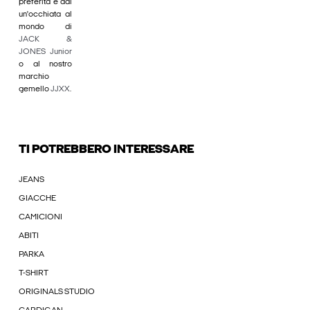
preferita e dai
un'occhiata al
mondo di
JACK &
JONES Junior
o al nostro
marchio
gemello
JJXX
.
TI POTREBBERO INTERESSARE
JEANS
GIACCHE
CAMICIONI
ABITI
PARKA
T-SHIRT
ORIGINALS STUDIO