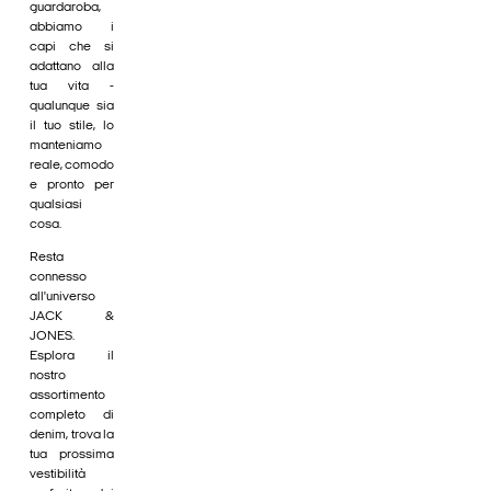
guardaroba,
abbiamo i
capi che si
adattano alla
tua vita -
qualunque sia
il tuo stile, lo
manteniamo
reale, comodo
e pronto per
qualsiasi
cosa.
Resta
connesso
all'universo
JACK &
JONES.
Esplora il
nostro
assortimento
completo di
denim, trova la
tua prossima
vestibilità