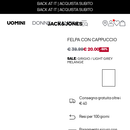
BACK AT IT | ACQUISTA SUBITO
BACK AT IT | ACQUISTA SUBITO
UOMINI
DONNE
BAMBINI
FELPA CON CAPPUCCIO
€ 39.99
€ 20.00
-50%
SALE:
GRIGIO / LIGHT GREY
MELANGE
Consegna gratuita oltre i
€ 40
Resi per 100 giorni
Pagamento sicuro con