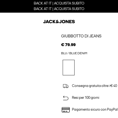
BACK AT IT | ACQUISTA SUBITO
BACK AT IT | ACQUISTA SUBITO
GIUBBOTTO DI JEANS
€ 79.99
BLU / BLUE DENIM
Consegna gratuita oltre i € 40
Resi per 100 giorni
Pagamento sicuro con PayPal