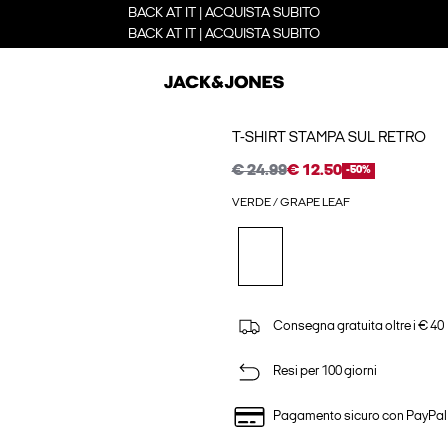
BACK AT IT | ACQUISTA SUBITO
BACK AT IT | ACQUISTA SUBITO
T-SHIRT STAMPA SUL RETRO
€ 24.99
€ 12.50
-50%
VERDE / GRAPE LEAF
Consegna gratuita oltre i € 40
Resi per 100 giorni
Pagamento sicuro con PayPal