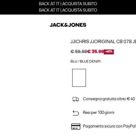
BACK AT IT | ACQUISTA SUBITO
BACK AT IT | ACQUISTA SUBITO
JJICHRIS JJORIGINAL CB 078 
€ 59.99
€ 35.99
-40%
BLU / BLUE DENIM
Consegna gratuita oltre i € 40
Resi per 100 giorni
Pagamento sicuro con PayPal