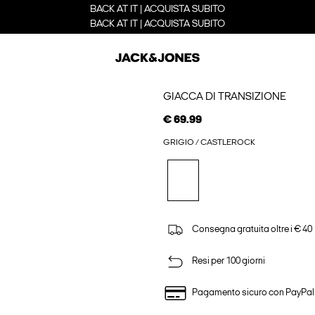
BACK AT IT | ACQUISTA SUBITO
BACK AT IT | ACQUISTA SUBITO
GIACCA DI TRANSIZIONE
€ 69.99
GRIGIO / CASTLEROCK
Consegna gratuita oltre i € 40
Resi per 100 giorni
Pagamento sicuro con PayPal