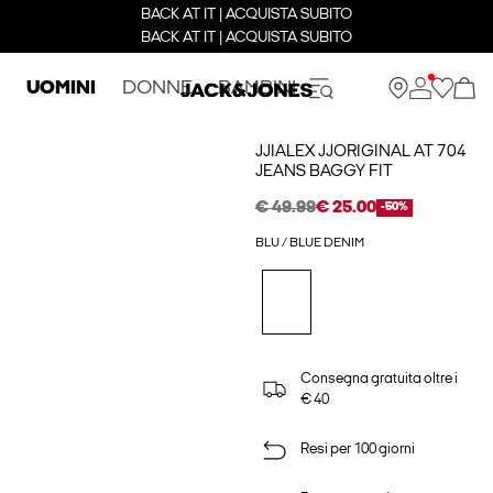
BACK AT IT | ACQUISTA SUBITO
BACK AT IT | ACQUISTA SUBITO
UOMINI
DONNE
BAMBINI
JJIALEX JJORIGINAL AT 704
JEANS BAGGY FIT
€ 49.99
€ 25.00
-50%
BLU / BLUE DENIM
Consegna gratuita oltre i
€ 40
Resi per 100 giorni