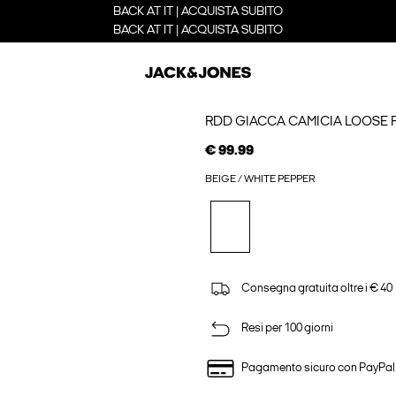
BACK AT IT | ACQUISTA SUBITO
BACK AT IT | ACQUISTA SUBITO
RDD GIACCA CAMICIA LOOSE F
€ 99.99
BEIGE / WHITE PEPPER
Consegna gratuita oltre i € 40
Resi per 100 giorni
Pagamento sicuro con PayPal