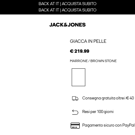
BACK AT IT | ACQUISTA SUBITO
BACK AT IT | ACQUISTA SUBITO
GIACCA IN PELLE
€ 219.99
MARRONE / BROWN STONE
Consegna gratuita oltre i € 40
Resi per 100 giorni
Pagamento sicuro con PayPal