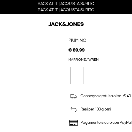
BACK AT IT | ACQUISTA SUBITO
BACK AT IT | ACQUISTA SUBITO
PIUMINO
€ 89.99
MARRONE / WREN
Consegna gratuita oltre i € 40
Resi per 100 giorni
Pagamento sicuro con PayPal