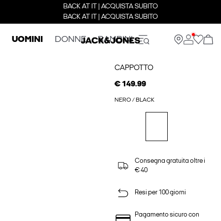
BACK AT IT | ACQUISTA SUBITO
BACK AT IT | ACQUISTA SUBITO
UOMINI
DONNE
BAMBINI
CAPPOTTO
€ 149.99
NERO / BLACK
Consegna gratuita oltre i
€ 40
Resi per 100 giorni
Pagamento sicuro con